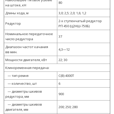
Наибольшее тяговое усилие
80
на штоке, кН
Длины хода, м
3,0; 2,5; 2,0; 1,6; 1,2
2-х ступенчатый редуктор
Редуктор
РП 450 (Ц2НШ-750Б)
Номинальное передаточное
37
число редуктора
Диапазон частот качания
4,3—12
вв мин.
Мощности двигателя, кВт
22; 30
Клиноременная передача:
— тип ремня
С(В) 4000Т
— количество, шт
6
— диаметры шкивов
900
редуктора, мм
— диаметры шкивов
200; 250; 280
двигателя, мм